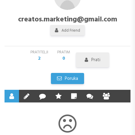
creatos.marketing@gmail.com
Add Friend
PRATITELJI
PRATIM
2
0
Prati
Poruka