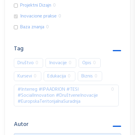
Projektni Dizajn
0
Inovacione prakse
0
Baza znanja
0
Tag
Društvo
0
Inovacije
0
Opis
0
Kursevi
0
Edukacija
0
Biznis
0
#Interreg #IPAADRION #TESI
0
#SocialInnovation #DruštveneInovacije
#EuropskaTeritorijalnaSuradnja
Autor