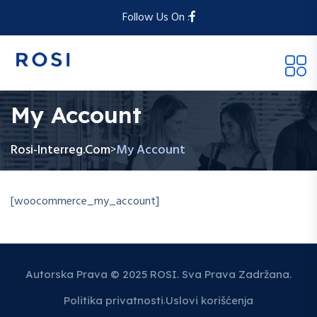
Follow Us On :
My Account
Rosi-Interreg.com
My Account
>
[woocommerce_my_account]
Autorska Prava © 2025 ROSI. Sva Prava Zadržana.
Politika privatnosti
Uslovi korišćenja